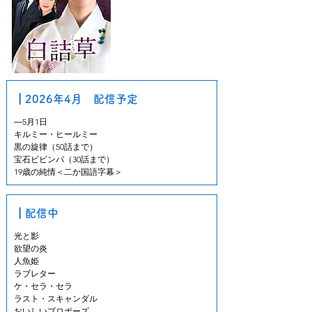
┃2026年4月 配信予定
―5月1日

キルミー・ヒールミー

黒の旋律（50話まで）

宝石ビビンバ（30話まで）

19歳の純情＜二か国語字幕＞
┃配信中
光と影

欲望の炎

人魚姫

ラブレター

ケ・セラ・セラ

ラスト・スキャンダル

おいしいプロポーズ
