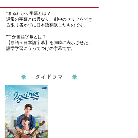
大江大河1～大いなる夢への挑戦～

大江大河2～大いなる夢への挑戦～

大江大河3　歳月は歌の如く

*まるわかり字幕とは？
叛逆者

通常の字幕とは異なり、劇中のセリフをでき
白鹿原

る限り省かずに日本語翻訳したものです。
紅いコーリャン～紅高梁

狂飆＜きょうひょう＞-End of the Beginning-

*二か国語字幕とは？
リトルハピネス

【原語＋日本語字幕】を同時に表示させた、
バビロンの恋人

語学学習にうってつけの字幕です。
天才基本法

未来の僕から君へ Waiting For You In The Future

暖かくて、甘くて

山のムスメ もっとも美しい青春

輝け！シンフー～幸福到万家～

タイドラマ
大宅門　やっかいな漢方薬店

理想の輝き～40の物語～

茶館　～激動の清末、彼らの集う場所～

成都デイズ～再びつながる時～

温州商人～逆境を勝ち抜いた中国最強の家族～

鋼の華～半夏が咲く～

DUST～十三年の追憶～

大染坊

山海情～明日に咲く希望の種～

闖関東

功勲
