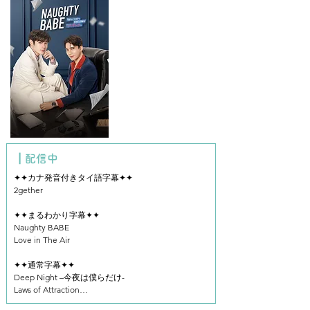
私の悪役彼氏
┃配信中
✦✦カナ発音付きタイ語字幕✦✦

2gether

✦✦まるわかり字幕✦✦

Naughty BABE

Love in The Air

✦✦通常字幕✦✦

Deep Night –今夜は僕らだけ-

Laws of Attraction

2gether－吹替－
