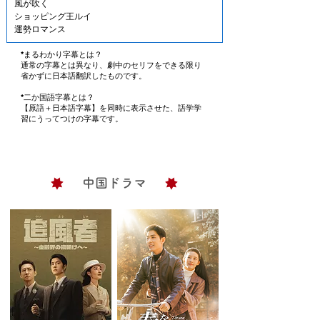
快刀ホンギルドン

風が吹く

千秋太后（チョンチュテフ）

ショッピング王ルイ

チャンファ・ホンリョン

運勢ロマンス
ドキドキ再婚ロマンス

サメ ～愛の黙示録～

*まるわかり字幕とは？
本当に良い時代

通常の字幕とは異なり、劇中のセリフをできる限り
省かずに日本語翻訳したものです。
キム・マンドク～美しき伝説の商人～

愛情の条件

*二か国語字幕とは？
コッチ

【原語＋日本語字幕】を同時に表示させた、語学学
カクシタル

習にうってつけの字幕です。
魔女のゲーム

ひかり男子高生徒会

キルミー・ヒールミー

ショッピング王ルイ

イヴのすべて

中国ドラマ
白詰草＜シロツメクサ＞

噂のチル姫

ヨメ全盛時代

夫婦クリニック～こわれた夫婦のなおし方～

タルジャの春

ローズマリー

パパ3人、ママ1人

強敵たち 幸せなスキャンダル !

京城スキャンダル　

ウンジュの部屋
