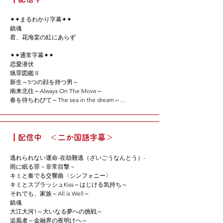
あなたはひどいです

契約主夫殿オ・ジャクトゥ

✦✦まるわかり字幕✦✦

病院船～ずっと君のそばに～

鎮魂

最後まで愛

君、花海棠の紅にあらず

私が恋した男オ・ス

このろくでなしの愛

✦✦通常字幕✦✦

Loving You

恋愛潜伏

Punch Time　シーズン1

猟罪図鑑Ⅱ

Punch Time　シーズン2

新生～5つの顔を持つ男～

The Ghost Painter～私の名前～

南来北往～Always On The Move～

今週の呑み仲間

春を待ちわびて～The sea in the dream～

会社行きたくない

風の吹く場所へ～love yourself～

龍王＜ヨンワン＞様のご加護

夜明けの恋人たち～Love in the Wind～

スポットライト

マイ・ファーストラブ

天上の花園

私の阿勒泰＜アルタイ＞-To the Wonder-

カフェラテなロマンス

┃配信中 ＜二か国語字幕＞
不完全な被害者　～権力、嘘、そして告発～

学校は嫌だけど修学旅行にはいきたい

キミとスプラッシュKiss～はじける気持ち～

チョアヨ！ Kラーメン

逃れられない運命-在劫難逃（ざいごうなんとう）-

追風者～金融界の夜明けへ～

布団の外はあぶない　パイロット版

雨に眠る罪－非常目撃－

マイ・ディア・ライフ～かけがえのない明日へ～

布団の外はあぶない　シーズン1

キミと奏でる交響曲〈シンフォニー〉

開端-RESET-

風が吹く

キミとスプラッシュKiss～はじける気持ち～

君、花海棠の紅にあらず

愛よ、お願い
それでも、家族～All is Well～

見習い弁護士パン・イエン

鎮魂

偽装者

大江大河1～大いなる夢への挑戦～

A LIFELONG JOURNEYー人世間ー

追風者～金融界の夜明けへ～