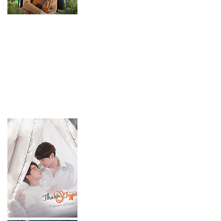
父母愛情

私のツンデレ師匠様！

マイ・ディア・フレンド～恋するコンシェルジュ～

30女の思うこと～上海女子物語～

華麗なる契約結婚

民初八行伝～正しき反逆者たち～

見知らぬ恋人～Love & Lie～

2人はスパイシー＆デリシャス

ゼロ婚～恋はプロポーズのあとで～

猟罪図鑑～見えない肖像画～

雨に眠る罪‐非常目撃-

河神－Tianjin Mystic－

河神Ⅱ－Tianjin Mystic－

逃れられない運命-在劫難逃-

愛すべき私たちへ～beautiful days～

あの日のI Love You

My Star Bride

それでも、家族～All is Well～

キミと奏でる交響曲〈シンフォニー〉

初恋の方程式

キミとの距離 -Fall in Love-

キミの声に恋してる

今夜も君とデートする～Love in Time～

キミと幸せになる方法～Love Together～

無眠之境
