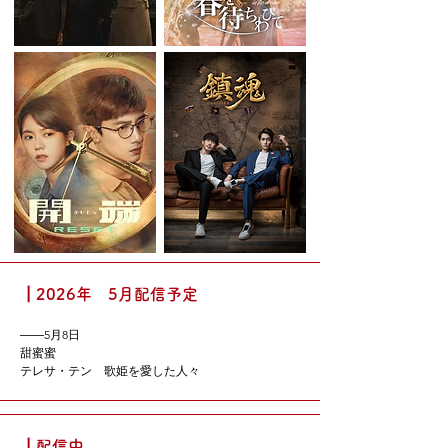
恋のオフィス・ウォッチ シーズン3～ゴシップ好き
は災いのもと!?～

A-TEEN

A-TEEN 2

一度行ってきました

冬鳥

炎の中へ

パク・シフ&ヒチョルの旅するわんこ

恋人づくり～Seeking Love～

愛は誰にも止められない

ベストカップル

よくできました！

運勢ロマンス

オリジナルエンディング

イノセント・ラブ～Smile 4 Me～

2人のウジュ～Color of Love～

ヒミツな恋愛ゲーム

┃2026年 5月配信予定
契約友情

新入社員

――5月8日

キム・ヨハンの事情～恋のXデー～

甜蜜蜜

Don’t Lie ラヒ

テレサ・テン　歌姫を愛した人々
棘＜トゲ＞と蜜

レディの品格

逆流

また出会った君

┃配信中