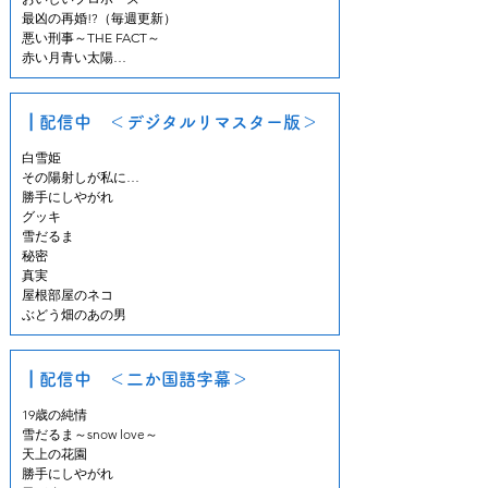
最凶の再婚!?（毎週更新）

悪い刑事～THE FACT～

赤い月青い太陽

どたばたファミリー

善意の競争

Sweetheart Service

┃配信中 ＜デジタルリマスター版＞
ラブ・ラップバトル

グッキ

白雪姫

雪だるま～snow love～

その陽射しが私に…

スポットライト

勝手にしやがれ

その陽射が私に…

グッキ

勝手にしやがれ

雪だるま

バラマンション

秘密

笑ってトンヘ

真実

童顔美女

屋根部屋のネコ

栄光の才人（ジェイン)

ぶどう畑のあの男
私の彼はエプロン男子

最高の離婚～Sweet Love～

ウララ夫婦

┃配信中 ＜二か国語字幕＞
いばらの鳥

結婚してください!?

19歳の純情

憎くてももう一度

雪だるま～snow love～

夢みるサムセン

天上の花園

烏鵲橋（オジャッキョ）の兄弟たち

勝手にしやがれ
