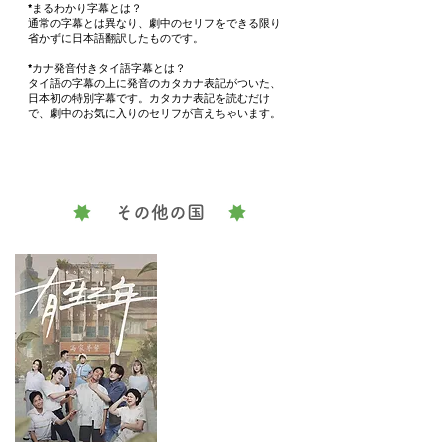
TharnType2 -7Years of Love-

*まるわかり字幕とは？
通常の字幕とは異なり、劇中のセリフをできる限り
Love in The Air

省かずに日本語翻訳したものです。
Naughty BABE

Absolute Zero -絶対零度-

*カナ発音付きタイ語字幕とは？
Love Me Again

タイ語の字幕の上に発音のカタカナ表記がついた、
Love in Translation

日本初の特別字幕です。カタカナ表記を読むだけ
で、劇中のお気に入りのセリフが言えちゃいます。
You Are My Makeup Artist

─ベトナムBL

You Are Ma Boy

─フィリピンBL

その他の国
Like In The Movies

ー映画 

After Sundown